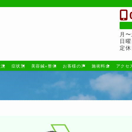
月〜
日曜
定休
状況
症状別
美容鍼×整体
お客様の声
施術料金
アクセ