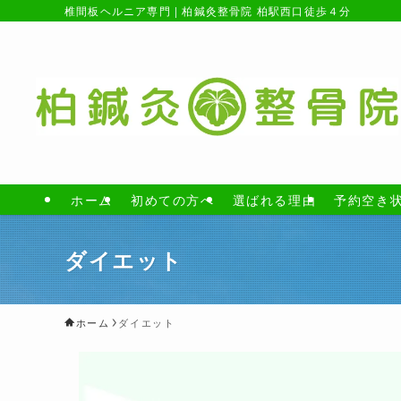
椎間板ヘルニア専門 | 柏鍼灸整骨院 柏駅西口徒歩４分
ホーム
初めての方へ
選ばれる理由
予約空き
ダイエット
ホーム
ダイエット