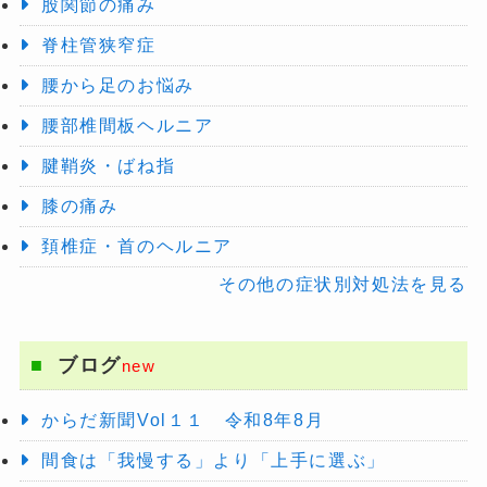
股関節の痛み
脊柱管狭窄症
腰から足のお悩み
腰部椎間板ヘルニア
腱鞘炎・ばね指
膝の痛み
頚椎症・首のヘルニア
その他の症状別対処法を見る
ブログ
new
からだ新聞Vol１１ 令和8年8月
間食は「我慢する」より「上手に選ぶ」