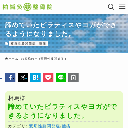
諦めていたピラティスやヨガができ
るようになりました。
変形性膝関節症
膝痛
ホーム
お客様の声
変形性膝関節症
相馬様
諦めていたピラティスやヨガがで
きるようになりました。
カテゴリ:
変形性膝関節症
/
膝痛