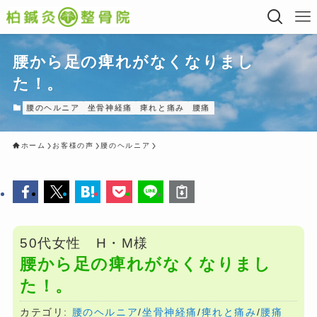
腰から足の痺れがなくなりまし
た！。
腰のヘルニア
坐骨神経痛
痺れと痛み
腰痛
ホーム
お客様の声
腰のヘルニア
50代女性 H・M様
腰から足の痺れがなくなりまし
た！。
カテゴリ:
腰のヘルニア
/
坐骨神経痛
/
痺れと痛み
/
腰痛