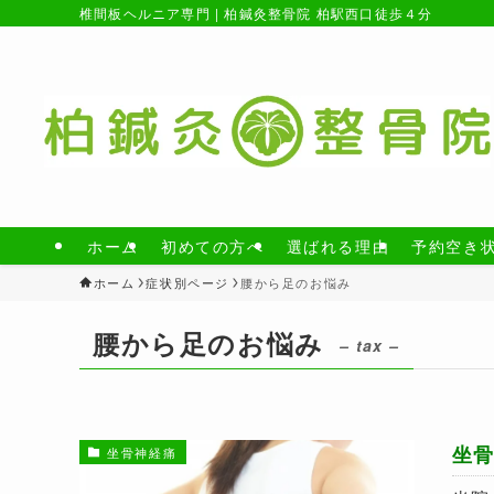
椎間板ヘルニア専門 | 柏鍼灸整骨院 柏駅西口徒歩４分
ホーム
初めての方へ
選ばれる理由
予約空き
ホーム
症状別ページ
腰から足のお悩み
腰から足のお悩み
– tax –
坐
坐骨神経痛