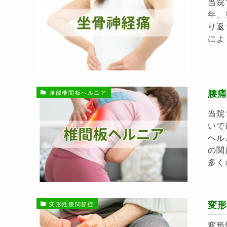
当院
年、
り返
によ
腰
腰部椎間板ヘルニア
当院
いで
ヘル
の関
多く
変
変形性膝関節症
変形