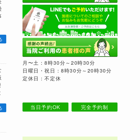
長
繰
事
月〜土：8時30分～20時30分
な
日曜日・祝日：8時30分～20時30分
板
定休日：不定休
腰
と
当日予約OK
完全予約制
。