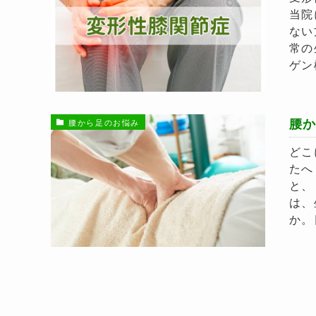
当院
ない
常の
ゲン
腰
腰から足のお悩み
どこ
たへ
と、
は、
か。