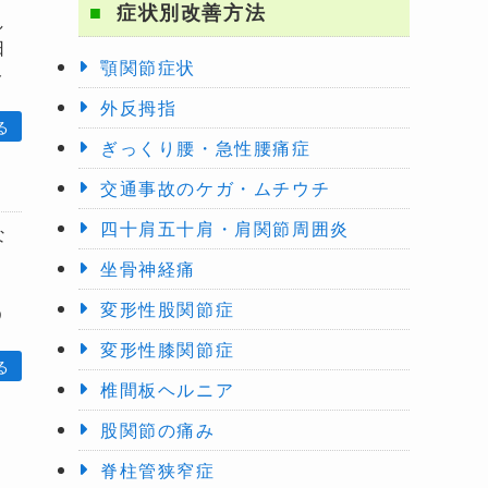
症状別改善方法
し
日
顎関節症状
ト
外反拇指
ぎっくり腰・急性腰痛症
交通事故のケガ・ムチウチ
四十肩五十肩・肩関節周囲炎
な
坐骨神経痛
変形性股関節症
う
変形性膝関節症
椎間板ヘルニア
股関節の痛み
脊柱管狭窄症