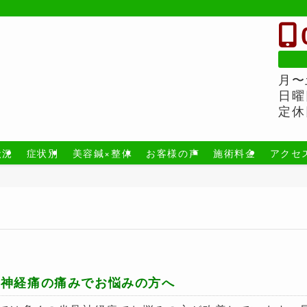
月〜
日曜
定休
状況
症状別
美容鍼×整体
お客様の声
施術料金
アクセ
骨神経痛の痛みでお悩みの方へ