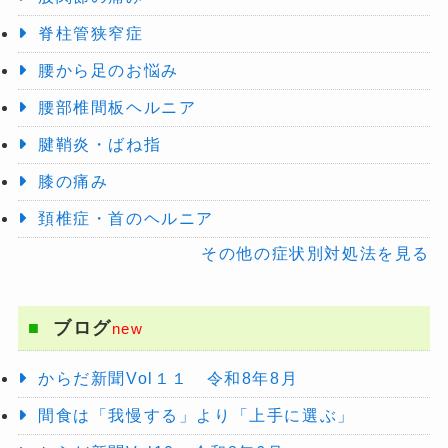
脊柱管狭窄症
腰から足のお悩み
腰部椎間板ヘルニア
腱鞘炎・ばね指
膝の痛み
頚椎症・首のヘルニア
その他の症状別対処法を見る
ブログ
new
からだ新聞Vol１１ 令和8年8月
間食は「我慢する」より「上手に選ぶ」