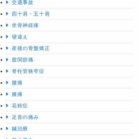
交通事故
四十肩・五十肩
坐骨神経痛
寝違え
産後の骨盤矯正
股関節痛
脊柱管狭窄症
腰痛
膝痛
花粉症
足首の痛み
鍼治療