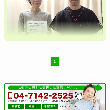
来院前はどのような症状でお困りでした
か?
1
また日常生活ではどのような事がお困り
でしたか?
身体の痛みで通院開始、治療中に鍼によるエイジ
ングケアを知りました。
夜勤や不規則な生活もあり、肌のくすみ、ハリ、
基礎化粧での不足など、顔全体の乏しさが気にな
っていました。生活の中で出来る事はないか、肌
の疲れを減らしたいと思った。