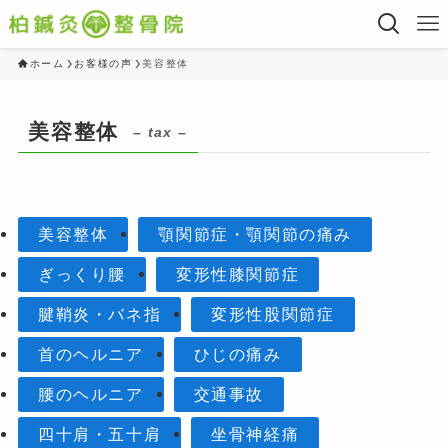
ホーム
お客様の声
美容整体
美容整体
– tax –
美容整体
顎関節症・顎関節の痛み
ぎっくり腰
変形性膝関節症
腱鞘炎・バネ指
変形性股関節症
首のヘルニア
ひじの痛み
腰のヘルニア
交通事故
四十肩・五十肩
坐骨神経痛