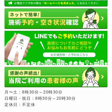
当院以外の治療やケアは試しましたか？
試してみた結果、変化はありましたか?
リバースエイジング的なお顔そり、エステは10年
近く（5年以上は軽く）整容としてとして行って
いました。実際に鍼をはじめ、顔の弁当箱に例え
ると部分のおさまがりが安定し、触覚的に変化が
ありました。スキンケアはそれなりに出費してい
ますが、中々追いつかないので困っていたところ
試すことになりました。
症状が当初より改善した現在、日常生活
はどのように変化しましたか？
嬉しかった事を3つ程教えてください。
月〜土：8時30分～20時30分
①輪郭がはっきりしたことで素肌に少し自信がつ
日曜日・祝日：8時30分～20時30分
いた。
定休日：不定休
②日頃のお手入れが嬉しくなった。基礎化粧の浸