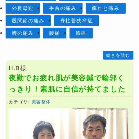
外反母趾
手首の痛み
痺れと痛み
股関節の痛み
脊柱菅狭窄症
脚の痛み
腰痛
膝痛
H.B様
夜勤でお疲れ肌が美容鍼で輪郭く
っきり！素肌に自信が持てました
カテゴリ:
美容整体