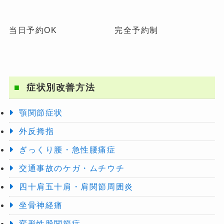
透が改善した。
③整形は考えていなかったので、スポットで追加
当日予約OK
完全予約制
するケアとしては便利で、通院の中で行えるため
良い。
まだ「来院した事のない患者さんへ」メ
ッセージをお願いします。
症状別改善方法
価値はあると思います。試してみてはいかがでし
顎関節症状
ょうか？
外反拇指
※お客様の感想であり、効果効能を保証するもの
ぎっくり腰・急性腰痛症
ではありません。
交通事故のケガ・ムチウチ
四十肩五十肩・肩関節周囲炎
坐骨神経痛
変形性股関節症